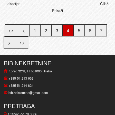
Lokacija:
Čižići
Prikaži
<<
<
1
2
3
4
5
6
7
>
>>
BIB NEKRETNINE
Korzo 32/II, HR-51000 Rijeka
+385 51 213 662
+385 51 214 824
bib.nekretnine@gmail.com
PRETRAGA
Stanovi do 70.000€