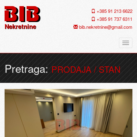
+385 91 213 6622
+385 91 737 6311
Nekretnine
bib.nekretnine@gmail.com
Navig
Pretraga:
PRODAJA / STAN