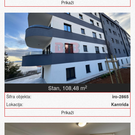
Prikaži
Stan,
108,48 m
2
Šifra objekta:
iro-2865
Lokacija:
Kantrida
Prikaži