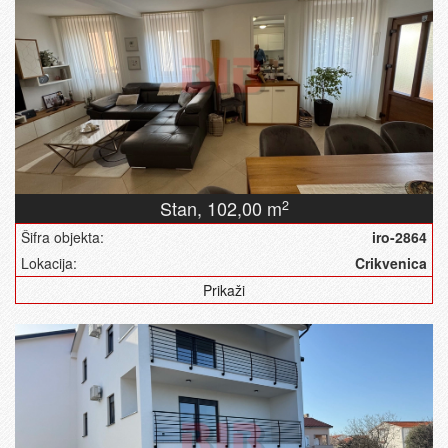
Stan,
102,00 m
2
Šifra objekta:
iro-2864
Lokacija:
Crikvenica
Prikaži