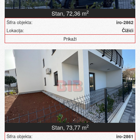
Stan,
72,36 m
2
Šifra objekta:
iro-2862
Lokacija:
Čižići
Prikaži
Stan,
73,77 m
2
Šifra objekta:
iro-2861