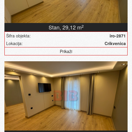
Stan,
29,12 m
2
Šifra objekta:
iro-2871
Lokacija:
Crikvenica
Prikaži