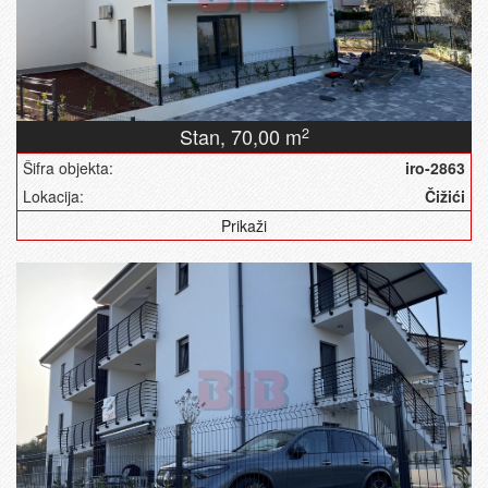
Stan,
70,00 m
2
Šifra objekta:
iro-2863
Lokacija:
Čižići
Prikaži