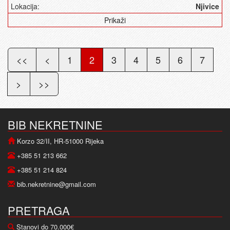
Lokacija:
Njivice
Prikaži
<<
<
1
2
3
4
5
6
7
>
>>
BIB NEKRETNINE
Korzo 32/II, HR-51000 Rijeka
+385 51 213 662
+385 51 214 824
bib.nekretnine@gmail.com
PRETRAGA
Stanovi do 70.000€