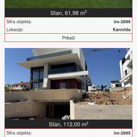
Stan,
61,98 m
2
Šifra objekta:
iro-2898
Lokacija:
Kantrida
Prikaži
Stan,
112,00 m
2
Šifra objekta:
iro-2895