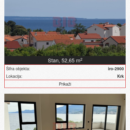
Stan,
52,65 m
2
Šifra objekta:
iro-2900
Lokacija:
Krk
Prikaži