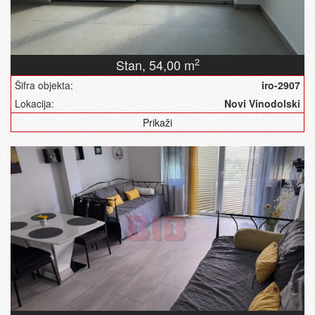
Stan,
54,00 m
2
Šifra objekta:
iro-2907
Lokacija:
Novi Vinodolski
Prikaži