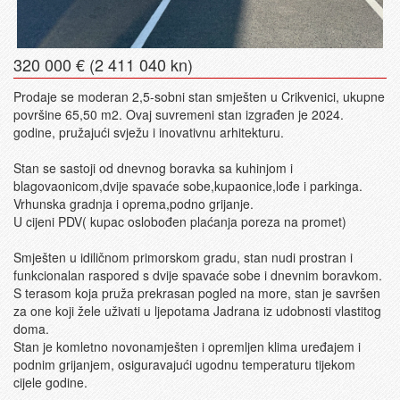
320 000 € (2 411 040 kn)
Prodaje se moderan 2,5-sobni stan smješten u Crikvenici, ukupne
površine 65,50 m2. Ovaj suvremeni stan izgrađen je 2024.
godine, pružajući svježu i inovativnu arhitekturu.
Stan se sastoji od dnevnog boravka sa kuhinjom i
blagovaonicom,dvije spavaće sobe,kupaonice,lođe i parkinga.
Vrhunska gradnja i oprema,podno grijanje.
U cijeni PDV( kupac oslobođen plaćanja poreza na promet)
Smješten u idiličnom primorskom gradu, stan nudi prostran i
funkcionalan raspored s dvije spavaće sobe i dnevnim boravkom.
S terasom koja pruža prekrasan pogled na more, stan je savršen
za one koji žele uživati u ljepotama Jadrana iz udobnosti vlastitog
doma.
Stan je komletno novonamješten i opremljen klima uređajem i
podnim grijanjem, osiguravajući ugodnu temperaturu tijekom
cijele godine.