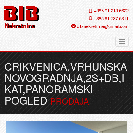
+385 91 213 6622
+385 91 737 6311
Nekretnine
bib.nekretnine@gmail.com
Navig
CRIKVENICA,VRHUNSKA
NOVOGRADNJA,2S+DB,I
KAT,PANORAMSKI
POGLED
PRODAJA