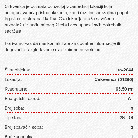
Crikvenica je poznata po svojoj izvanrednoj lokaciji koja
omogućava brz pristup plažama, kao i raznim sadržajima poput
trgovina, restorana i kafića. Ova lokacija pruža savršenu
ravnotežu između mirnog života i dostupnosti svih potrebnih
sadržaja.
Pozivamo vas da nas kontaktirate za dodatne informacije ili
dogovorite razgledavanje ove iznimne nekretnine.
Šifra objekta:
iro-2044
Lokacija:
Crikvenica (51260)
Kvadratura:
65,50 m
2
Energetski razred:
A+
Broj soba:
3
Tip stana:
2S+DB
Broj spavaćih soba:
2
Broj kupaonica:
1