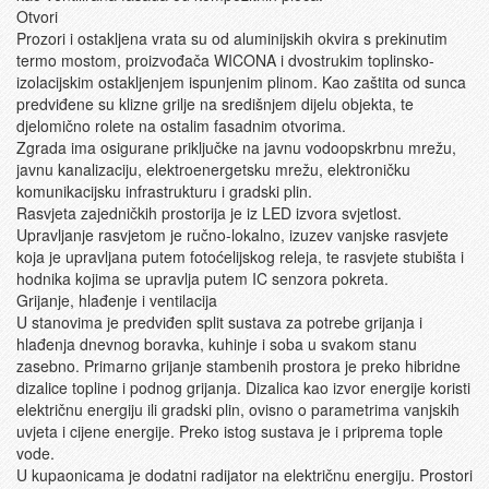
Otvori
Prozori i ostakljena vrata su od aluminijskih okvira s prekinutim
termo mostom, proizvođača WICONA i dvostrukim toplinsko-
izolacijskim ostakljenjem ispunjenim plinom. Kao zaštita od sunca
predviđene su klizne grilje na središnjem dijelu objekta, te
djelomično rolete na ostalim fasadnim otvorima.
Zgrada ima osigurane priključke na javnu vodoopskrbnu mrežu,
javnu kanalizaciju, elektroenergetsku mrežu, elektroničku
komunikacijsku infrastrukturu i gradski plin.
Rasvjeta zajedničkih prostorija je iz LED izvora svjetlost.
Upravljanje rasvjetom je ručno-lokalno, izuzev vanjske rasvjete
koja je upravljana putem fotoćelijskog releja, te rasvjete stubišta i
hodnika kojima se upravlja putem IC senzora pokreta.
Grijanje, hlađenje i ventilacija
U stanovima je predviđen split sustava za potrebe grijanja i
hlađenja dnevnog boravka, kuhinje i soba u svakom stanu
zasebno. Primarno grijanje stambenih prostora je preko hibridne
dizalice topline i podnog grijanja. Dizalica kao izvor energije koristi
električnu energiju ili gradski plin, ovisno o parametrima vanjskih
uvjeta i cijene energije. Preko istog sustava je i priprema tople
vode.
U kupaonicama je dodatni radijator na električnu energiju. Prostori