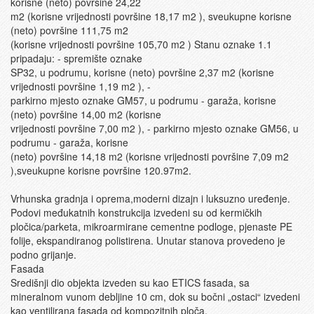
korisne (neto) površine 24,22
m2 (korisne vrijednosti površine 18,17 m2 ), sveukupne korisne
(neto) površine 111,75 m2
(korisne vrijednosti površine 105,70 m2 ) Stanu oznake 1.1
pripadaju: - spremište oznake
SP32, u podrumu, korisne (neto) površine 2,37 m2 (korisne
vrijednosti površine 1,19 m2 ), -
parkirno mjesto oznake GM57, u podrumu - garaža, korisne
(neto) površine 14,00 m2 (korisne
vrijednosti površine 7,00 m2 ), - parkirno mjesto oznake GM56, u
podrumu - garaža, korisne
(neto) površine 14,18 m2 (korisne vrijednosti površine 7,09 m2
),sveukupne korisne površine 120.97m2.
Vrhunska gradnja i oprema,moderni dizajn i luksuzno uređenje.
Podovi međukatnih konstrukcija izvedeni su od kermičkih
pločica/parketa, mikroarmirane cementne podloge, pjenaste PE
folije, ekspandiranog polistirena. Unutar stanova provedeno je
podno grijanje.
Fasada
Središnji dio objekta izveden su kao ETICS fasada, sa
mineralnom vunom debljine 10 cm, dok su bočni „ostaci“ izvedeni
kao ventilirana fasada od kompozitnih ploča.