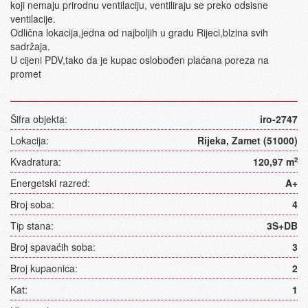
koji nemaju prirodnu ventilaciju, ventiliraju se preko odsisne
ventilacije.
Odlična lokacija,jedna od najboljih u gradu Rijeci,blzina svih
sadržaja.
U cijeni PDV,tako da je kupac oslobođen plaćana poreza na
promet
Šifra objekta:
iro-2747
Lokacija:
Rijeka, Zamet (51000)
Kvadratura:
120,97 m
2
Energetski razred:
A+
Broj soba:
4
Tip stana:
3S+DB
Broj spavaćih soba:
3
Broj kupaonica:
2
Kat:
1