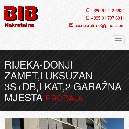
+385 91 213 6622
+385 91 737 6311
Nekretnine
bib.nekretnine@gmail.com
Navig
RIJEKA-DONJI
ZAMET,LUKSUZAN
3S+DB,I KAT,2 GARAŽNA
MJESTA
PRODAJA