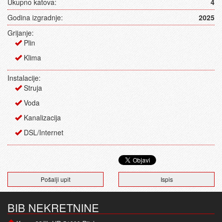
Ukupno katova:
4
Godina izgradnje:
2025
Grijanje:
Plin
Klima
Instalacije:
Struja
Voda
Kanalizacija
DSL/Internet
Pošalji upit
Ispis
BIB NEKRETNINE