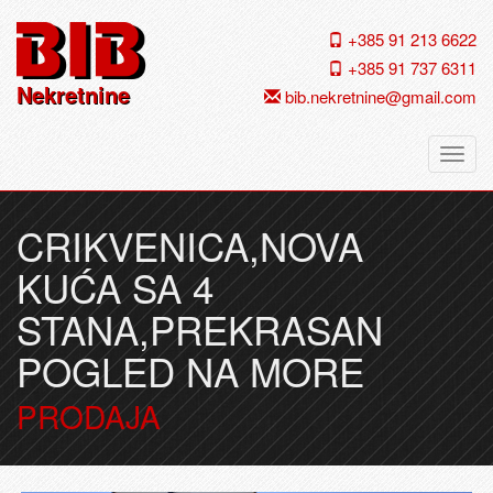
+385 91 213 6622
+385 91 737 6311
Nekretnine
bib.nekretnine@gmail.com
Navig
CRIKVENICA,NOVA
KUĆA SA 4
STANA,PREKRASAN
POGLED NA MORE
PRODAJA