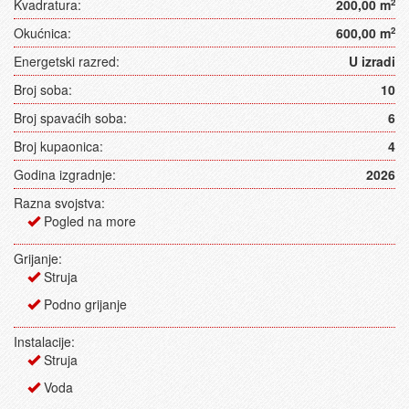
Kvadratura:
200,00 m
2
Okućnica:
600,00 m
2
Energetski razred:
U izradi
Broj soba:
10
Broj spavaćih soba:
6
Broj kupaonica:
4
Godina izgradnje:
2026
Razna svojstva:
Pogled na more
Grijanje:
Struja
Podno grijanje
Instalacije:
Struja
Voda