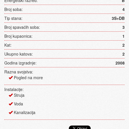
Energetski razred:
B
Broj soba:
4
Tip stana:
3S+DB
Broj spavaćih soba:
3
Broj kupaonica:
1
Kat:
2
Ukupno katova:
2
Godina izgradnje:
2008
Razna svojstva:
Pogled na more
Instalacije:
Struja
Voda
Kanalizacija