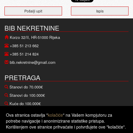
Pošalji upit
Ispis
BIB NEKRETNINE
Korzo 32/II, HR-51000 Rijeka
+385 51 213 662
+385 51 214 824
bib.nekretnine@gmail.com
PRETRAGA
Stanovi do 70.000€
Stanovi do 100.000€
Kuće do 100.000€
Kuće do 200.000€
Ova stranica ostavlja "
kolačiće
" na Vašem kompjutoru za
potrebe navigacije i anonimizirane statistike pristupa.
Copyright © 2026 BIB nekretnine
Korištenjem ove stranice prihvaćate i potvrđujete ove "kolačiće".