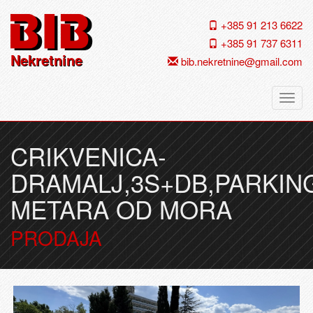
+385 91 213 6622
+385 91 737 6311
Nekretnine
bib.nekretnine@gmail.com
Navig
CRIKVENICA-
DRAMALJ,3S+DB,PARKING
METARA OD MORA
PRODAJA