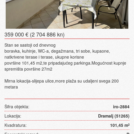
359 000 € (2 704 886 kn)
Stan se sastoji od dnevnog
boravka, kuhinje, WC-a, degažmana, tri sobe, kupaone,
natkrivene terase i terase, ukupne korisne
površine 101,45 m2,te pripadajućeg parkinga.Mogućnost kupnje
spremišta površine 27m2
Mirna lokacija-slijepa ulice,more plaža su udaljeni svega 200
metara
Šifra objekta:
iro-2884
Lokacija:
Dramalj (51265)
Kvadratura:
101,45 m
2