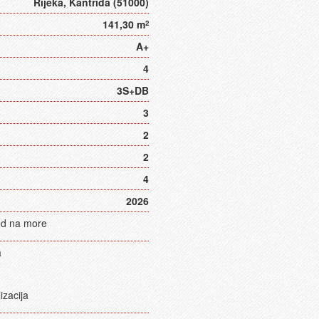
Rijeka, Kantrida (51000)
141,30 m
2
A+
4
3S+DB
3
2
2
4
2026
d na more
a
zacija