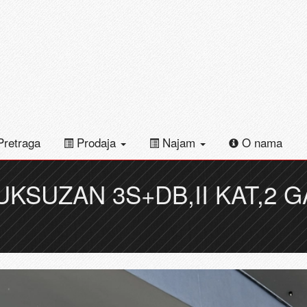
retraga
Prodaja
Najam
O nama
UKSUZAN 3S+DB,II KAT,2 