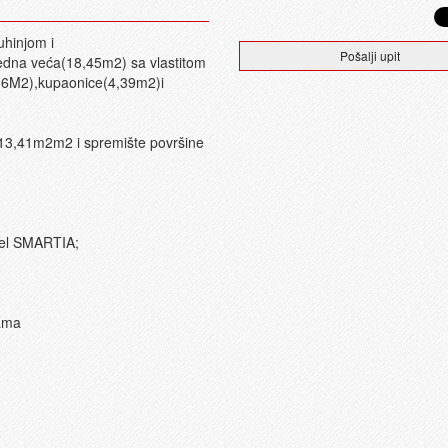
uhinjom i
Pošalji upit
edna veća(18,45m2) sa vlastitom
36M2),kupaonice(4,39m2)i
 13,41m2m2 i spremište površine
odel SMARTIA;
tama