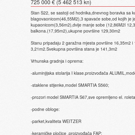
725 000 € (5 462 513 kn)
Stan S22, se sastoji od hodnika,dnevnog boravka sa k
blagovaonicom(46,55M2),3 spavaće sobe,od kojih je j
kupaonicom(3,56m2),dvije manje sobe (12,86M2I 12,
balkona.(17,95m2),ukupne površine 129,30m2
Stanu pripadaju 2 garažna mjesta površine 16,35m2 i
3,21m2.Svekupna površina stana je 141,3m2
Vrhunska gradnja i oprema:
-aluminjijska stolarija I klase.proizvođača ALUMIL,m
-staklene stijenke,model SMARTIA S560;
-prozori model SMARTIA S67,sve opremljeno el. role
-podne obloge:
-parket,kvaliteta WEITZER
-keramičke pločice ,proizvođača FAP;