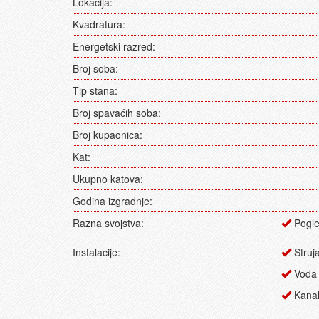
Lokacija:
Kvadratura:
Energetski razred:
Broj soba:
Tip stana:
Broj spavaćih soba:
Broj kupaonica:
Kat:
Ukupno katova:
Godina izgradnje:
Razna svojstva:
Pogle
Instalacije:
Struj
Voda
Kanali