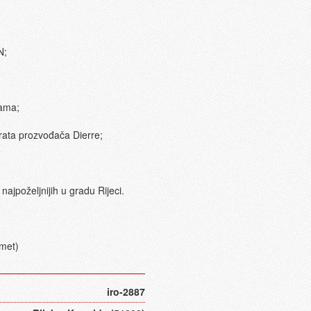
N;
kama;
rata prozvođača Dierre;
 najpoželjnijih u gradu Rijeci.
omet)
iro-2887