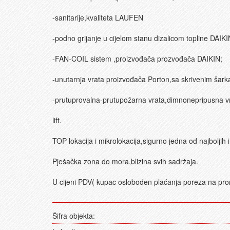
-sanitarije,kvaliteta LAUFEN
-podno grijanje u cijelom stanu dizalicom topline DAIKI
-FAN-COIL sistem ,proizvođača prozvođača DAIKIN;
-unutarnja vrata proizvođača Porton,sa skrivenim šar
-prutuprovalna-prutupožarna vrata,dimnonepripusna v
lift.
TOP lokacija i mikrolokacija,sigurno jedna od najboljih i
Pješačka zona do mora,blizina svih sadržaja.
U cijeni PDV( kupac oslobođen plaćanja poreza na pr
Šifra objekta: