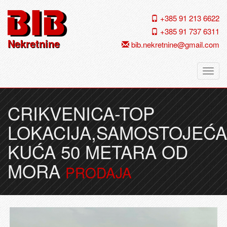
+385 91 213 6622
+385 91 737 6311
Nekretnine
bib.nekretnine@gmail.com
Navig
CRIKVENICA-TOP
LOKACIJA,SAMOSTOJEĆA
KUĆA 50 METARA OD
MORA
PRODAJA