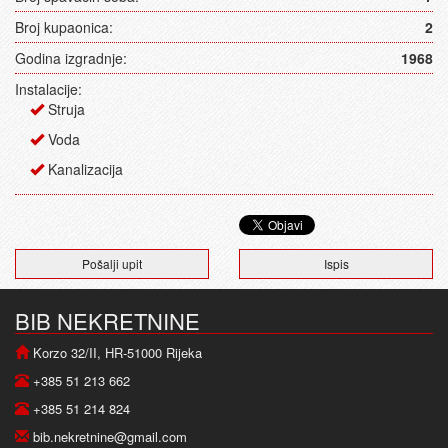
Broj kupaonica:
2
Godina izgradnje:
1968
Instalacije:
Struja
Voda
Kanalizacija
Pošalji upit
Ispis
BIB NEKRETNINE
Korzo 32/II, HR-51000 Rijeka
+385 51 213 662
+385 51 214 824
bib.nekretnine@gmail.com