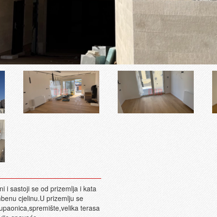
i i sastoji se od prizemlja i kata
mbenu cjelinu.U prizemlju se
upaonica,spremište,velika terasa