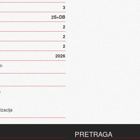
3
2S+DB
2
2
2
2026
n
a
zacija
PRETRAGA