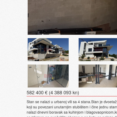
582 400 € (4 388 093 kn)
Stan se nalazi u urbanoj vili sa 4 stana.Stan je dvoetažn
koji su povezani unutarnjim stubištem i čine jednu sta
nalazi dnevni boravak sa kuhinjom i blagovaopnicom,k