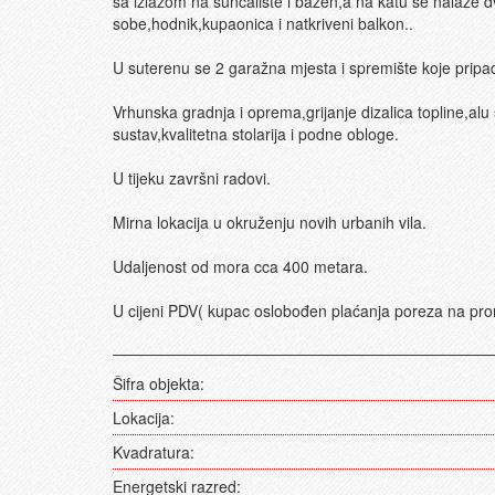
sa izlazom na sunčalište i bazen,a na katu se nalaze d
sobe,hodnik,kupaonica i natkriveni balkon..
U suterenu se 2 garažna mjesta i spremište koje pri
Vrhunska gradnja i oprema,grijanje dizalica topline,alu s
sustav,kvalitetna stolarija i podne obloge.
U tijeku završni radovi.
Mirna lokacija u okruženju novih urbanih vila.
Udaljenost od mora cca 400 metara.
U cijeni PDV( kupac oslobođen plaćanja poreza na pr
Šifra objekta:
Lokacija:
Kvadratura:
Energetski razred: