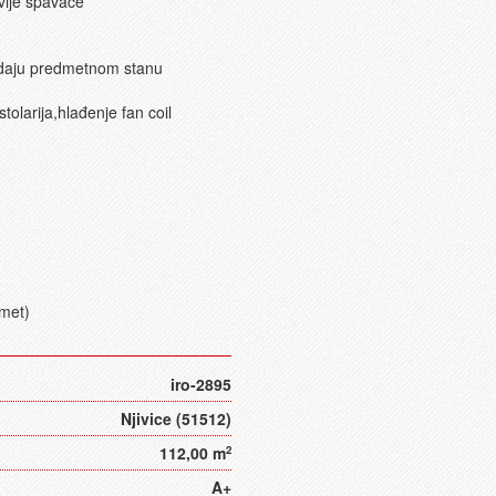
vije spavaće
padaju predmetnom stanu
tolarija,hlađenje fan coil
omet)
iro-2895
Njivice (51512)
112,00 m
2
A+