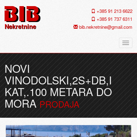
+385 91 213 6622
+385 91 737 6311
Nekretnine
bib.nekretnine@gmail.com
Navig
NOVI
VINODOLSKI,2S+DB,I
KAT,.100 METARA DO
MORA
PRODAJA