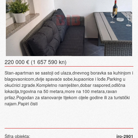
220 000 € (1 657 590 kn)
Stan-apartman se sastoji od ulaza,dnevnog boravka sa kuhinjom i
blagovaonicom,dvije spavaće sobe,kupaonice i lođe.Parking u
okućnici zgrade.Kompletno namješten,dobar raspored,odlična
lokacija,trgovina na 50 metara,more na 100 metara,ravan
prilaz.Pogodan za stanovanje tijekom cijele godine ili za turistički
najam.Papiri čisti
Šifra objekta:
iro-2901