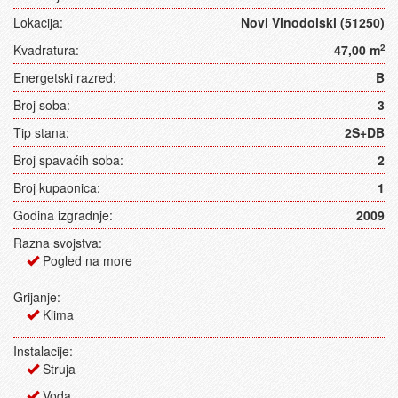
Lokacija:
Novi Vinodolski (51250)
Kvadratura:
47,00 m
2
Energetski razred:
B
Broj soba:
3
Tip stana:
2S+DB
Broj spavaćih soba:
2
Broj kupaonica:
1
Godina izgradnje:
2009
Razna svojstva:
Pogled na more
Grijanje:
Klima
Instalacije:
Struja
Voda